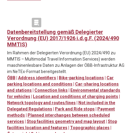
Datenbereitstellung gemäß Delegierter
Verordnung (EU) 2017/1926 i.d.g.F. (2024/490
MMTIS)
Im Rahmen der Delegierten Verordnung (EU) 2024/490 zu
MMTIS – Multimodal Travel Information Services) werden
maschinenlesbare Daten zu Anlagen der ÖBB-Infrastruktur AG
im NeTEx-Format bereitgestellt.
ÖBB
|
Address identifiers
|
Bike-parking locations
|
Car
parking locations and conditions
|
Car-sharing locations
and stations
|
Connection links
|
Environmental standards
for vehicles
|
Location and conditions of charging points
|
Network topology and routes/lines
|
Not included in the
Delegated Regulations
|
Park and Ride stops
|
Payment
methods
|
Planned interchanges between scheduled
services
|
Stop facilities geometry and map layout
|
Stop
facilities location and features
|
Topographic places
|