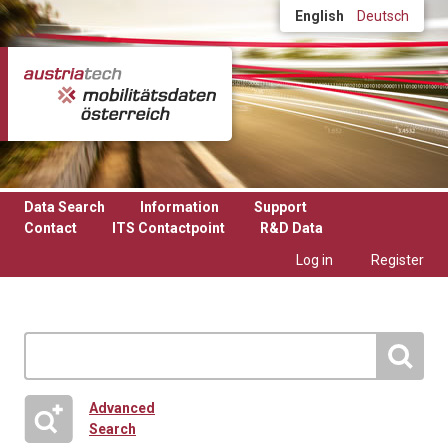
Skip to main content
English
Deutsch
Data Search
Information
Support
Contact
ITS Contactpoint
R&D Data
Log in
Register
Advanced
Search