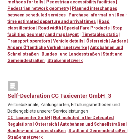
methods for tolls
|
Pedestrian accessibility facilities
|
Pedestrian network geometry
|
Planned interchanges
between scheduled services
|
Purchase information
|
Real-
time estimated departure and arrival times
|
Road
classification
|
Road width
|
Special Fare Products
|
Stop
facilities geometry and map layout
|
Timetables static
|
Transport operators
|
Vehicle details
|
Österreich
|
Andere
|
Andere Öffentliche Verkehrsnetzwerke
|
Autobahnen und
Schnellstraßen
|
Bundes- und Landesstraßen
|
Stadt und
Gemeindestraßen
|
Straßennetzwerk
Self-Declaration CC Taxicenter GmbH_3
Vertriebskanäle, Zahlungsarten, Erfüllungsmethoden und
Bediengebiete unserer Serviceleistungen
CC Taxicenter GmbH
|
Not included in the Delegated
Regulations
|
Österreich
|
Autobahnen und Schnellstraßen
|
Bundes- und Landesstraßen
|
Stadt und Gemeindestraßen
|
Straßennetzwerk