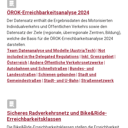
ÖROK-Erreichbarkeitsanalyse 2024
Der Datensatz enthält die Ergebnisdaten des Motorisierten
Individualverkehrs und Öffentlichen Verkehrs sowie den
Datensatz der Ziele (regionale, überregionale Zentren; Bildung),
welche die Basis für die ÖROK-Erreichbarkeitsanalyse 2024
darstellen.
Team Datenanalyse und Modelle (AustriaTech)
|
Not
included in the Delegated Regulations
|
Inkl. Grenzgebiet
|
Österreich
|
Andere Öffentliche Verkehrsnetzwerke
|
Autobahnen und Schnellstraßen
|
Bundes- und
Landesstraßen
|
Schienen gebunden
|
Stadt und
Gemeindestraßen
|
Stadt- und U-Bahn
|
Straßennetzwerk
Sicheres Radverkehrsnetz und Bike&Ride-
Erreichbarkeitsklassen
Die Bike&Ride-Erreichbarkeitsklassen stellen die Erreichbarkeit