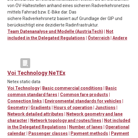
von ÖV-Haltestellen anhand eines sicheren Radverkehrsnetzes
mittels Fahrrad bzw. E-Bike dar. Das
sichere Radverkehrsnetz basiert auf Grundlage der GIP und
berücksichtigt eine dezidierte Radinfrastruktur.
Team Datenanalyse und Modelle (AustriaTech)
|
Not
included in the Delegated Regulations
|
Österreich
|
Andere
Voi Technology NeTEx
Netex static data
Voi Technology
|
Basic commercial conditions
|
Basic
common standard fares
|
Common fare products
|
Connection links
|
Environmental standards for vehicles
|
Geometry
|
Gradients
|
Hours of operation
|
Junctions
|
Network detailed attributes
|
Network geometry and lane
character
|
Network topology and routes/lines
|
Not included
in the Delegated Regulations
|
Number of lanes
|
Operational
calendar
|
Passenger classes
|
Payment methods
|
Payment