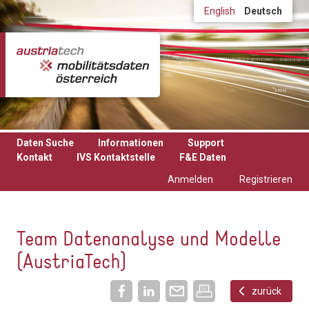
Direkt zum Inhalt
English
Deutsch
Daten Suche
Informationen
Support
Kontakt
IVS Kontaktstelle
F&E Daten
Anmelden
Registrieren
Team Datenanalyse und Modelle
(AustriaTech)
zurück