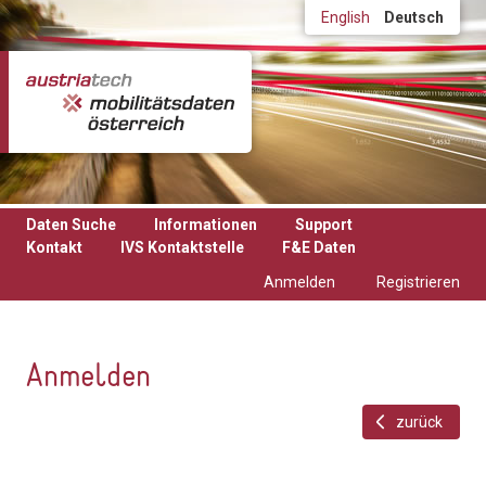
Direkt zum Inhalt
English
Deutsch
Daten Suche
Informationen
Support
Kontakt
IVS Kontaktstelle
F&E Daten
Anmelden
Registrieren
Anmelden
zurück