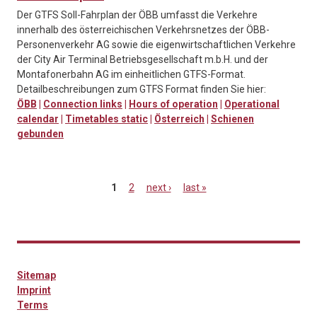
Der GTFS Soll-Fahrplan der ÖBB umfasst die Verkehre
innerhalb des österreichischen Verkehrsnetzes der ÖBB-
Personenverkehr AG sowie die eigenwirtschaftlichen Verkehre
der City Air Terminal Betriebsgesellschaft m.b.H. und der
Montafonerbahn AG im einheitlichen GTFS-Format.
Detailbeschreibungen zum GTFS Format finden Sie hier:
ÖBB
|
Connection links
|
Hours of operation
|
Operational
calendar
|
Timetables static
|
Österreich
|
Schienen
gebunden
1
2
next ›
last »
Pages
Sitemap
Imprint
Terms