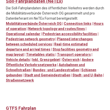
Soll-Fahrplandaten (NeTEx)
Die Soll-Fahrplandaten des öffentlichen Verkehrs werden durch
die Mobilitätsverbünde Österreich OG gesammelt und pro
Datenlieferant im NeTEx Format bereitgestellt.
Mobilitätsverbünde Österreich OG
|
Connection links
|
Hours
of operation
|
Network topology and routes/lines
|
Operational calendar
|
Pedestrian accessibility facilities
|
Pedestrian network geometry
|
Planned interchanges
between scheduled services
|
Real-time estimated
departure and arrival times
|
Stop facilities geometry and
map layout
|
Timetables static
|
Transport operators
|
Vehicle details
|
Inkl. Grenzgebiet
|
Österreich
|
Andere
Öffentliche Verkehrsnetzwerke
|
Autobahnen und
Schnellstraßen
|
Bundes- und Landesstraßen
|
Schienen
gebunden
|
Stadt und Gemeindestraßen
|
Stadt- und U-Bahn
|
Straßennetzwerk
GTFS Fahrplan