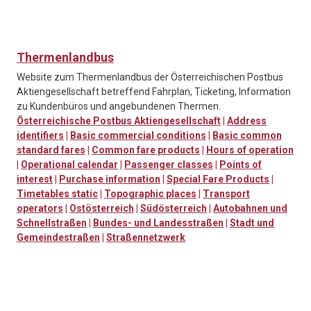
Thermenlandbus
Website zum Thermenlandbus der Österreichischen Postbus
Aktiengesellschaft betreffend Fahrplan, Ticketing, Information
zu Kundenbüros und angebundenen Thermen.
Österreichische Postbus Aktiengesellschaft
|
Address
identifiers
|
Basic commercial conditions
|
Basic common
standard fares
|
Common fare products
|
Hours of operation
|
Operational calendar
|
Passenger classes
|
Points of
interest
|
Purchase information
|
Special Fare Products
|
Timetables static
|
Topographic places
|
Transport
operators
|
Ostösterreich
|
Südösterreich
|
Autobahnen und
Schnellstraßen
|
Bundes- und Landesstraßen
|
Stadt und
Gemeindestraßen
|
Straßennetzwerk