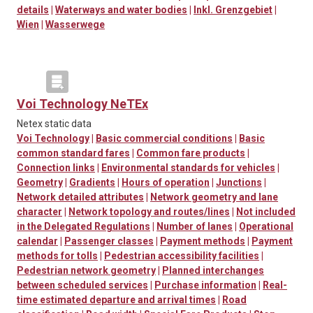
details
|
Waterways and water bodies
|
Inkl. Grenzgebiet
|
Wien
|
Wasserwege
Voi Technology NeTEx
Netex static data
Voi Technology
|
Basic commercial conditions
|
Basic
common standard fares
|
Common fare products
|
Connection links
|
Environmental standards for vehicles
|
Geometry
|
Gradients
|
Hours of operation
|
Junctions
|
Network detailed attributes
|
Network geometry and lane
character
|
Network topology and routes/lines
|
Not included
in the Delegated Regulations
|
Number of lanes
|
Operational
calendar
|
Passenger classes
|
Payment methods
|
Payment
methods for tolls
|
Pedestrian accessibility facilities
|
Pedestrian network geometry
|
Planned interchanges
between scheduled services
|
Purchase information
|
Real-
time estimated departure and arrival times
|
Road