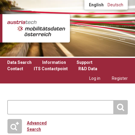
Skip to main content
English
Deutsch
Data Search
Information
Support
Contact
ITS Contactpoint
R&D Data
Log in
Register
Advanced
Search