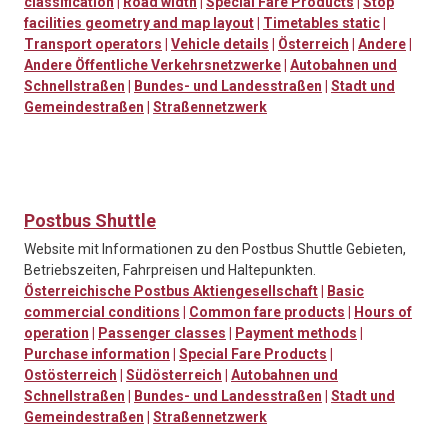
classification
|
Road width
|
Special Fare Products
|
Stop
facilities geometry and map layout
|
Timetables static
|
Transport operators
|
Vehicle details
|
Österreich
|
Andere
|
Andere Öffentliche Verkehrsnetzwerke
|
Autobahnen und
Schnellstraßen
|
Bundes- und Landesstraßen
|
Stadt und
Gemeindestraßen
|
Straßennetzwerk
Postbus Shuttle
Website mit Informationen zu den Postbus Shuttle Gebieten,
Betriebszeiten, Fahrpreisen und Haltepunkten.
Österreichische Postbus Aktiengesellschaft
|
Basic
commercial conditions
|
Common fare products
|
Hours of
operation
|
Passenger classes
|
Payment methods
|
Purchase information
|
Special Fare Products
|
Ostösterreich
|
Südösterreich
|
Autobahnen und
Schnellstraßen
|
Bundes- und Landesstraßen
|
Stadt und
Gemeindestraßen
|
Straßennetzwerk