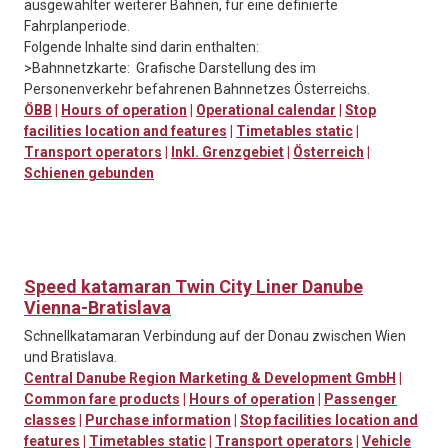
ausgewählter weiterer Bahnen, für eine definierte
Fahrplanperiode.
Folgende Inhalte sind darin enthalten:
>Bahnnetzkarte: Grafische Darstellung des im
Personenverkehr befahrenen Bahnnetzes Österreichs.
ÖBB
|
Hours of operation
|
Operational calendar
|
Stop
facilities location and features
|
Timetables static
|
Transport operators
|
Inkl. Grenzgebiet
|
Österreich
|
Schienen gebunden
Speed katamaran Twin City Liner Danube
Vienna-Bratislava
Schnellkatamaran Verbindung auf der Donau zwischen Wien
und Bratislava.
Central Danube Region Marketing & Development GmbH
|
Common fare products
|
Hours of operation
|
Passenger
classes
|
Purchase information
|
Stop facilities location and
features
|
Timetables static
|
Transport operators
|
Vehicle