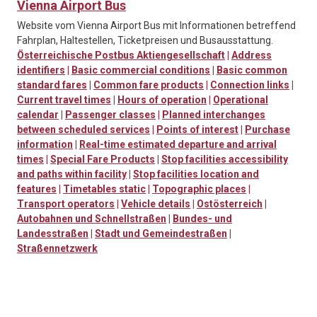
Vienna Airport Bus
Website vom Vienna Airport Bus mit Informationen betreffend
Fahrplan, Haltestellen, Ticketpreisen und Busausstattung.
Österreichische Postbus Aktiengesellschaft
|
Address
identifiers
|
Basic commercial conditions
|
Basic common
standard fares
|
Common fare products
|
Connection links
|
Current travel times
|
Hours of operation
|
Operational
calendar
|
Passenger classes
|
Planned interchanges
between scheduled services
|
Points of interest
|
Purchase
information
|
Real-time estimated departure and arrival
times
|
Special Fare Products
|
Stop facilities accessibility
and paths within facility
|
Stop facilities location and
features
|
Timetables static
|
Topographic places
|
Transport operators
|
Vehicle details
|
Ostösterreich
|
Autobahnen und Schnellstraßen
|
Bundes- und
Landesstraßen
|
Stadt und Gemeindestraßen
|
Straßennetzwerk