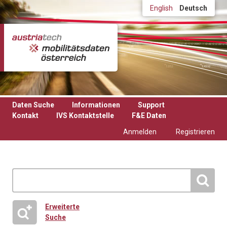
Direkt zum Inhalt
English
Deutsch
Daten Suche
Informationen
Support
Kontakt
IVS Kontaktstelle
F&E Daten
Anmelden
Registrieren
Erweiterte
Suche