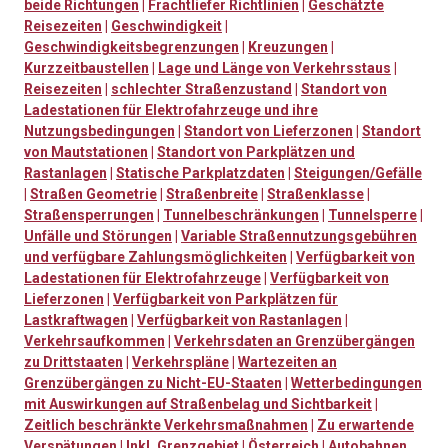
beide Richtungen
|
Frachtliefer Richtlinien
|
Geschätzte
Reisezeiten
|
Geschwindigkeit
|
Geschwindigkeitsbegrenzungen
|
Kreuzungen
|
Kurzzeitbaustellen
|
Lage und Länge von Verkehrsstaus
|
Reisezeiten
|
schlechter Straßenzustand
|
Standort von
Ladestationen für Elektrofahrzeuge und ihre
Nutzungsbedingungen
|
Standort von Lieferzonen
|
Standort
von Mautstationen
|
Standort von Parkplätzen und
Rastanlagen
|
Statische Parkplatzdaten
|
Steigungen/Gefälle
|
Straßen Geometrie
|
Straßenbreite
|
Straßenklasse
|
Straßensperrungen
|
Tunnelbeschränkungen
|
Tunnelsperre
|
Unfälle und Störungen
|
Variable Straßennutzungsgebühren
und verfügbare Zahlungsmöglichkeiten
|
Verfügbarkeit von
Ladestationen für Elektrofahrzeuge
|
Verfügbarkeit von
Lieferzonen
|
Verfügbarkeit von Parkplätzen für
Lastkraftwagen
|
Verfügbarkeit von Rastanlagen
|
Verkehrsaufkommen
|
Verkehrsdaten an Grenzübergängen
zu Drittstaaten
|
Verkehrspläne
|
Wartezeiten an
Grenzübergängen zu Nicht-EU-Staaten
|
Wetterbedingungen
mit Auswirkungen auf Straßenbelag und Sichtbarkeit
|
Zeitlich beschränkte Verkehrsmaßnahmen
|
Zu erwartende
Verspätungen
|
Inkl. Grenzgebiet
|
Österreich
|
Autobahnen