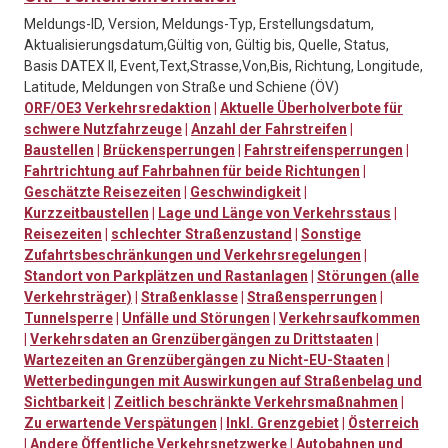
Meldungs-ID, Version, Meldungs-Typ, Erstellungsdatum,
Aktualisierungsdatum,Gültig von, Gültig bis, Quelle, Status,
Basis DATEX II, Event,Text,Strasse,Von,Bis, Richtung, Longitude,
Latitude, Meldungen von Straße und Schiene (ÖV)
ORF/OE3 Verkehrsredaktion
|
Aktuelle Überholverbote für
schwere Nutzfahrzeuge
|
Anzahl der Fahrstreifen
|
Baustellen
|
Brückensperrungen
|
Fahrstreifensperrungen
|
Fahrtrichtung auf Fahrbahnen für beide Richtungen
|
Geschätzte Reisezeiten
|
Geschwindigkeit
|
Kurzzeitbaustellen
|
Lage und Länge von Verkehrsstaus
|
Reisezeiten
|
schlechter Straßenzustand
|
Sonstige
Zufahrtsbeschränkungen und Verkehrsregelungen
|
Standort von Parkplätzen und Rastanlagen
|
Störungen (alle
Verkehrsträger)
|
Straßenklasse
|
Straßensperrungen
|
Tunnelsperre
|
Unfälle und Störungen
|
Verkehrsaufkommen
|
Verkehrsdaten an Grenzübergängen zu Drittstaaten
|
Wartezeiten an Grenzübergängen zu Nicht-EU-Staaten
|
Wetterbedingungen mit Auswirkungen auf Straßenbelag und
Sichtbarkeit
|
Zeitlich beschränkte Verkehrsmaßnahmen
|
Zu erwartende Verspätungen
|
Inkl. Grenzgebiet
|
Österreich
|
Andere Öffentliche Verkehrsnetzwerke
|
Autobahnen und