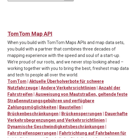
TomTom Map API
When you build with TomTom Maps APIs and map data sets,
you build with a partner that combines three decades of
mapping experience with the speed and soul of a start-up.
We’re proud of our roots, and we never stop looking ahead –
working together with you to bring the best, freshest map data
and tech to people all over the world.
TomTom
|
Aktuelle Überholverbote für schwere
Nutzfahrzeuge
|
Andere Verkehrsrichtlinien
|
Anzahl der
Fahrstreifen
|
Ausweisung von Mautstraßen, geltende feste
Straßennutzungsgebühren und verfügbare
Zahlungsmöglichkeiten
|
Baustellen
|
Brückenbeschränkungen
|
Brückensperrungen
|
Dauerhafte
Verkehrsbegrenzungen und Verkehrsrichtlinien
|
Dynamische Geschwindigkeitsbeschränkungen
|
Fahrstreifensperrungen
|
Fahrtrichtung auf Fahrbahnen für