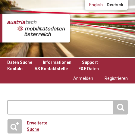
Direkt zum Inhalt
English
Deutsch
Daten Suche
Informationen
Support
Kontakt
IVS Kontaktstelle
F&E Daten
Anmelden
Registrieren
Erweiterte
Suche