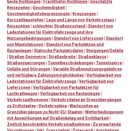
beide Richtungen
|
Frachtliefer Richtlinien
|
Geschätzte
Reisezeiten
|
Geschwindigkeit
|
Geschwindigkeitsbegrenzungen
|
Kreuzungen
|
Kurzzeitbaustellen
|
Lage und Länge von Verkehrsstaus
|
Reisezeiten
|
schlechter Straßenzustand
|
Standort von
Ladestationen für Elektrofahrzeuge und ihre
Nutzungsbedingungen
|
Standort von Lieferzonen
|
Standort
von Mautstationen
|
Standort von Parkplätzen und
Rastanlagen
|
Statische Parkplatzdaten
|
Steigungen/Gefälle
|
Straßen Geometrie
|
Straßenbreite
|
Straßenklasse
|
Straßensperrungen
|
Tunnelbeschränkungen
|
Tunnelsperre
|
Unfälle und Störungen
|
Variable Straßennutzungsgebühren
und verfügbare Zahlungsmöglichkeiten
|
Verfügbarkeit von
Ladestationen für Elektrofahrzeuge
|
Verfügbarkeit von
Lieferzonen
|
Verfügbarkeit von Parkplätzen für
Lastkraftwagen
|
Verfügbarkeit von Rastanlagen
|
Verkehrsaufkommen
|
Verkehrsdaten an Grenzübergängen
zu Drittstaaten
|
Verkehrspläne
|
Wartezeiten an
Grenzübergängen zu Nicht-EU-Staaten
|
Wetterbedingungen
mit Auswirkungen auf Straßenbelag und Sichtbarkeit
|
Zeitlich beschränkte Verkehrsmaßnahmen
|
Zu erwartende
Verspätungen
|
Inkl. Grenzgebiet
|
Österreich
|
Autobahnen