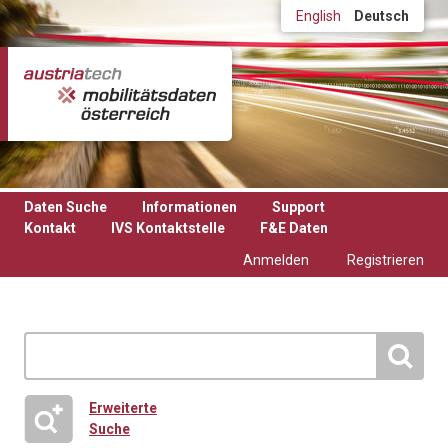
Direkt zum Inhalt
English
Deutsch
Daten Suche
Informationen
Support
Kontakt
IVS Kontaktstelle
F&E Daten
Anmelden
Registrieren
Erweiterte
Suche