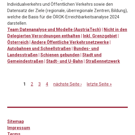
Individualverkehrs und Öffentlichen Verkehrs sowie den
Datensatz der Ziele (regionale, überregionale Zentren; Bildung),
welche die Basis für die ÖROK-Erreichbarkeitsanalyse 2024
darstellen.
Team Datenanalyse und Modelle (AustriaTech)
|
Nicht in den
Delegierten Verordnungen enthalten
|
Inkl. Grenzgebiet
|
Österreich
|
Andere Öffentliche Verkehrsnetzwerke
|
Autobahnen und Schnellstraßen
|
Bundes- und
Landesstraßen
|
Schienen gebunden
|
Stadt und
Gemeindestraßen
|
Stadt- und U-Bahn
|
Straßennetzwerk
1
2
3
4
nächste Seite ›
letzte Seite »
Seiten
Sitemap
Impressum
Terms