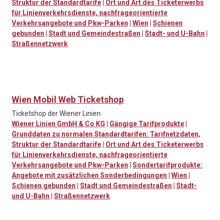
Struktur der Standardtarife
|
Ort und Art des Ticketerwerbs
für Linienverkehrsdienste, nachfrageorientierte
Verkehrsangebote und Pkw-Parken
|
Wien
|
Schienen
gebunden
|
Stadt und Gemeindestraßen
|
Stadt- und U-Bahn
|
Straßennetzwerk
Wien Mobil Web Ticketshop
Ticketshop der Wiener Linien
Wiener Linien GmbH & Co KG
|
Gängige Tarifprodukte
|
Grunddaten zu normalen Standardtarifen: Tarifnetzdaten,
Struktur der Standardtarife
|
Ort und Art des Ticketerwerbs
für Linienverkehrsdienste, nachfrageorientierte
Verkehrsangebote und Pkw-Parken
|
Sondertarifprodukte:
Angebote mit zusätzlichen Sonderbedingungen
|
Wien
|
Schienen gebunden
|
Stadt und Gemeindestraßen
|
Stadt-
und U-Bahn
|
Straßennetzwerk