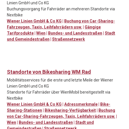
Linien GmbH und Co KG
Buchungsvorgang für Fahrräder an mehreren Standorte via
Nextbike
Wiener Linien GmbH & Co KG
|
Buchung von Car-Sharing-
Fahrzeugen, Taxis, Leihfahrrädern usw.
|
Gängige
Tarifprodukte
|
Wien
|
Bundes- und Landesstraßen
|
Stadt
und Gemeindestraßen
|
Straßennetzwerk
Standorte von Bikesharing WM Rad
Mobilitätsservices für die erste und letzte Meile der Wiener
Linien GmbH und Co KG
Standorte für Fahrräder über WienMobil bereitgestellt via
Nextbike
Wiener Linien GmbH & Co KG
|
Adressmerkmale
|
Bike-
Sharing-Stationen
|
Bikesharing-Verfügbarkeit
|
Buchung
von Car-Sharing-Fahrzeugen, Taxis, Leihfahrrädern usw.
|
Wien
|
Bundes- und Landesstraßen
|
Stadt und
Gemeindestraßen
|
Straßennetzwerk