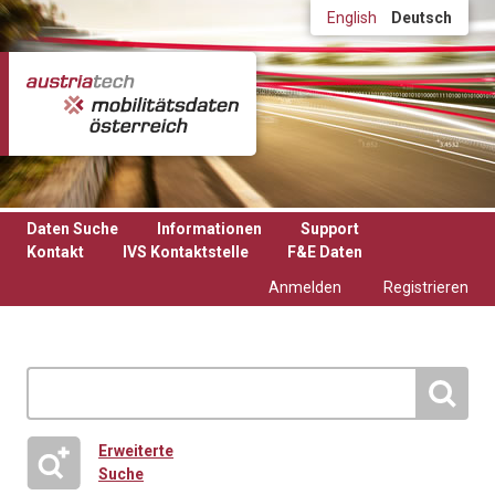
Direkt zum Inhalt
English
Deutsch
Daten Suche
Informationen
Support
Kontakt
IVS Kontaktstelle
F&E Daten
Anmelden
Registrieren
Erweiterte
Suche