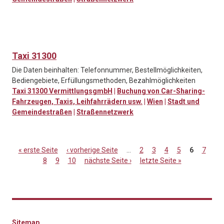
Taxi 31300
Die Daten beinhalten: Telefonnummer, Bestellmöglichkeiten,
Bediengebiete, Erfüllungsmethoden, Bezahlmöglichkeiten
Taxi 31300 VermittlungsgmbH
|
Buchung von Car-Sharing-
Fahrzeugen, Taxis, Leihfahrrädern usw.
|
Wien
|
Stadt und
Gemeindestraßen
|
Straßennetzwerk
« erste Seite
‹ vorherige Seite
…
2
3
4
5
6
7
8
9
10
nächste Seite ›
letzte Seite »
Seiten
Sitemap