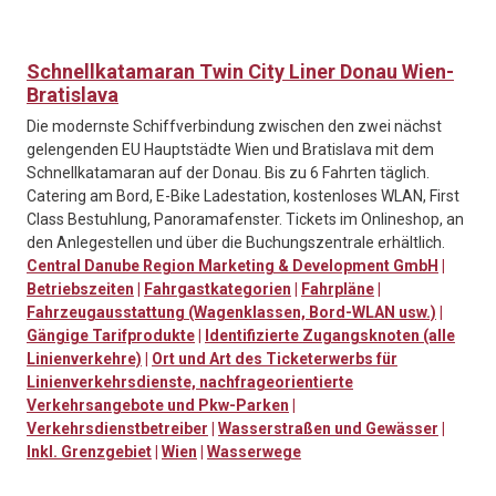
Schnellkatamaran Twin City Liner Donau Wien-
Bratislava
Die modernste Schiffverbindung zwischen den zwei nächst
gelengenden EU Hauptstädte Wien und Bratislava mit dem
Schnellkatamaran auf der Donau. Bis zu 6 Fahrten täglich.
Catering am Bord, E-Bike Ladestation, kostenloses WLAN, First
Class Bestuhlung, Panoramafenster. Tickets im Onlineshop, an
den Anlegestellen und über die Buchungszentrale erhältlich.
Central Danube Region Marketing & Development GmbH
|
Betriebszeiten
|
Fahrgastkategorien
|
Fahrpläne
|
Fahrzeugausstattung (Wagenklassen, Bord-WLAN usw.)
|
Gängige Tarifprodukte
|
Identifizierte Zugangsknoten (alle
Linienverkehre)
|
Ort und Art des Ticketerwerbs für
Linienverkehrsdienste, nachfrageorientierte
Verkehrsangebote und Pkw-Parken
|
Verkehrsdienstbetreiber
|
Wasserstraßen und Gewässer
|
Inkl. Grenzgebiet
|
Wien
|
Wasserwege