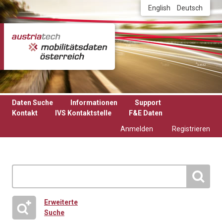
Direkt zum Inhalt
English
Deutsch
Daten Suche
Informationen
Support
Kontakt
IVS Kontaktstelle
F&E Daten
Anmelden
Registrieren
Erweiterte
Suche