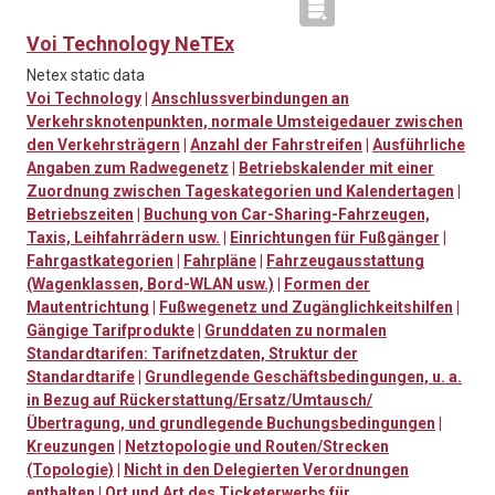
Voi Technology NeTEx
Netex static data
Voi Technology
|
Anschlussverbindungen an
Verkehrsknotenpunkten, normale Umsteigedauer zwischen
den Verkehrsträgern
|
Anzahl der Fahrstreifen
|
Ausführliche
Angaben zum Radwegenetz
|
Betriebskalender mit einer
Zuordnung zwischen Tageskategorien und Kalendertagen
|
Betriebszeiten
|
Buchung von Car-Sharing-Fahrzeugen,
Taxis, Leihfahrrädern usw.
|
Einrichtungen für Fußgänger
|
Fahrgastkategorien
|
Fahrpläne
|
Fahrzeugausstattung
(Wagenklassen, Bord-WLAN usw.)
|
Formen der
Mautentrichtung
|
Fußwegenetz und Zugänglichkeitshilfen
|
Gängige Tarifprodukte
|
Grunddaten zu normalen
Standardtarifen: Tarifnetzdaten, Struktur der
Standardtarife
|
Grundlegende Geschäftsbedingungen, u. a.
in Bezug auf Rückerstattung/Ersatz/Umtausch/
Übertragung, und grundlegende Buchungsbedingungen
|
Kreuzungen
|
Netztopologie und Routen/Strecken
(Topologie)
|
Nicht in den Delegierten Verordnungen
enthalten
|
Ort und Art des Ticketerwerbs für