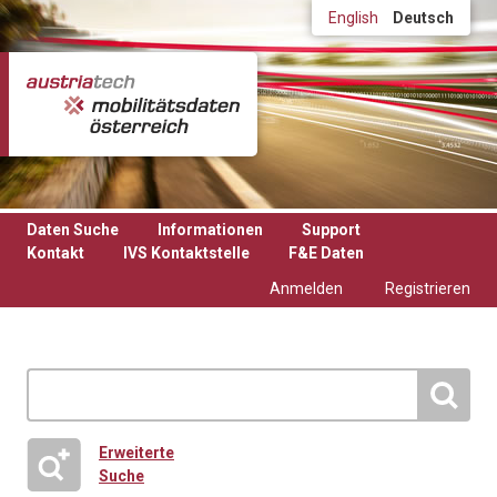
Direkt zum Inhalt
English
Deutsch
Daten Suche
Informationen
Support
Kontakt
IVS Kontaktstelle
F&E Daten
Anmelden
Registrieren
Erweiterte
Suche