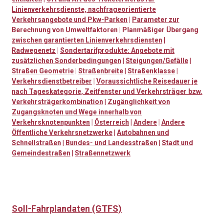
Linienverkehrsdienste, nachfrageorientierte
Verkehrsangebote und Pkw-Parken
|
Parameter zur
Berechnung von Umweltfaktoren
|
Planmäßiger Übergang
zwischen garantierten Linienverkehrsdiensten
|
Radwegenetz
|
Sondertarifprodukte: Angebote mit
zusätzlichen Sonderbedingungen
|
Steigungen/Gefälle
|
Straßen Geometrie
|
Straßenbreite
|
Straßenklasse
|
Verkehrsdienstbetreiber
|
Voraussichtliche Reisedauer je
nach Tageskategorie, Zeitfenster und Verkehrsträger bzw.
Verkehrsträgerkombination
|
Zugänglichkeit von
Zugangsknoten und Wege innerhalb von
Verkehrsknotenpunkten
|
Österreich
|
Andere
|
Andere
Öffentliche Verkehrsnetzwerke
|
Autobahnen und
Schnellstraßen
|
Bundes- und Landesstraßen
|
Stadt und
Gemeindestraßen
|
Straßennetzwerk
Soll-Fahrplandaten (GTFS)