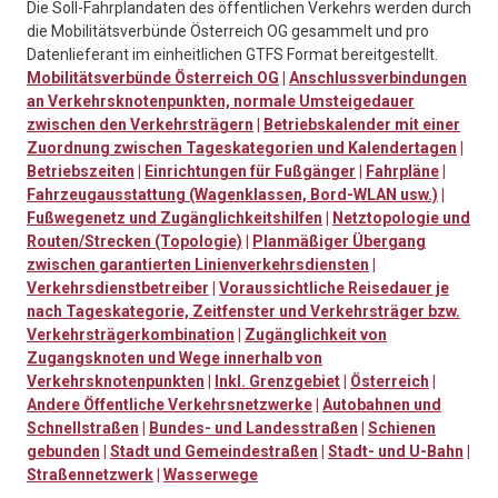
Die Soll-Fahrplandaten des öffentlichen Verkehrs werden durch
die Mobilitätsverbünde Österreich OG gesammelt und pro
Datenlieferant im einheitlichen GTFS Format bereitgestellt.
Mobilitätsverbünde Österreich OG
|
Anschlussverbindungen
an Verkehrsknotenpunkten, normale Umsteigedauer
zwischen den Verkehrsträgern
|
Betriebskalender mit einer
Zuordnung zwischen Tageskategorien und Kalendertagen
|
Betriebszeiten
|
Einrichtungen für Fußgänger
|
Fahrpläne
|
Fahrzeugausstattung (Wagenklassen, Bord-WLAN usw.)
|
Fußwegenetz und Zugänglichkeitshilfen
|
Netztopologie und
Routen/Strecken (Topologie)
|
Planmäßiger Übergang
zwischen garantierten Linienverkehrsdiensten
|
Verkehrsdienstbetreiber
|
Voraussichtliche Reisedauer je
nach Tageskategorie, Zeitfenster und Verkehrsträger bzw.
Verkehrsträgerkombination
|
Zugänglichkeit von
Zugangsknoten und Wege innerhalb von
Verkehrsknotenpunkten
|
Inkl. Grenzgebiet
|
Österreich
|
Andere Öffentliche Verkehrsnetzwerke
|
Autobahnen und
Schnellstraßen
|
Bundes- und Landesstraßen
|
Schienen
gebunden
|
Stadt und Gemeindestraßen
|
Stadt- und U-Bahn
|
Straßennetzwerk
|
Wasserwege