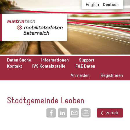
Direkt zum Inhalt
English
Deutsch
Daten Suche
Informationen
Support
Kontakt
IVS Kontaktstelle
F&E Daten
Anmelden
Registrieren
Stadtgemeinde Leoben
zurück