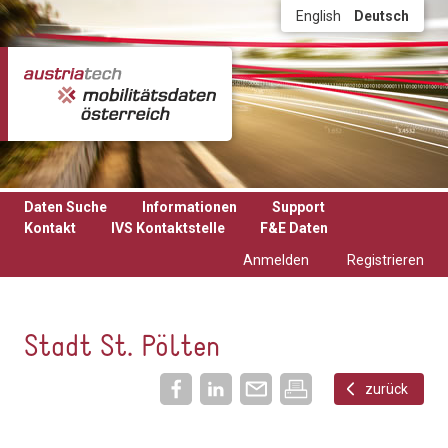
Direkt zum Inhalt
English
Deutsch
Daten Suche
Informationen
Support
Kontakt
IVS Kontaktstelle
F&E Daten
Anmelden
Registrieren
Stadt St. Pölten
zurück