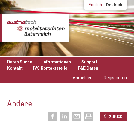
Direkt zum Inhalt
English
Deutsch
Daten Suche
Informationen
Support
Kontakt
IVS Kontaktstelle
F&E Daten
Anmelden
Registrieren
Andere
zurück