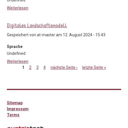
Weiterlesen
über ÖROK-Erreichbarkeitsanalyse 2024
Digitales Landschaftsmodell
Gespeichert von
at-master
am 12. August 2024 - 15:43
Sprache
Undefined
Weiterlesen
über Digitales Landschaftsmodell
1
2
3
4
nächste Seite ›
letzte Seite »
Seiten
Sitemap
Impressum
Terms