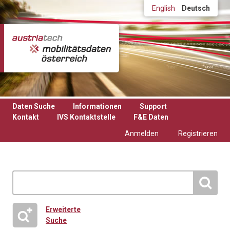
Direkt zum Inhalt
English
Deutsch
Daten Suche
Informationen
Support
Kontakt
IVS Kontaktstelle
F&E Daten
Anmelden
Registrieren
Erweiterte
Suche