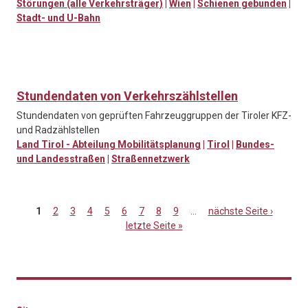
Störungen (alle Verkehrsträger)
|
Wien
|
Schienen gebunden
|
Stadt- und U-Bahn
Stundendaten von Verkehrszählstellen
Stundendaten von geprüften Fahrzeuggruppen der Tiroler KFZ-
und Radzählstellen
Land Tirol - Abteilung Mobilitätsplanung
|
Tirol
|
Bundes-
und Landesstraßen
|
Straßennetzwerk
1
2
3
4
5
6
7
8
9
…
nächste Seite ›
letzte Seite »
Seiten