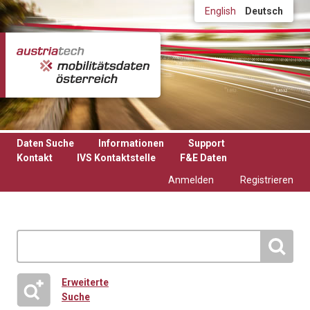
Direkt zum Inhalt
English
Deutsch
Daten Suche
Informationen
Support
Kontakt
IVS Kontaktstelle
F&E Daten
Anmelden
Registrieren
Erweiterte
Suche