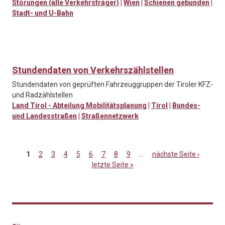
Störungen (alle Verkehrsträger)
|
Wien
|
Schienen gebunden
|
Stadt- und U-Bahn
Stundendaten von Verkehrszählstellen
Stundendaten von geprüften Fahrzeuggruppen der Tiroler KFZ-
und Radzählstellen
Land Tirol - Abteilung Mobilitätsplanung
|
Tirol
|
Bundes-
und Landesstraßen
|
Straßennetzwerk
1
2
3
4
5
6
7
8
9
…
nächste Seite ›
letzte Seite »
Seiten