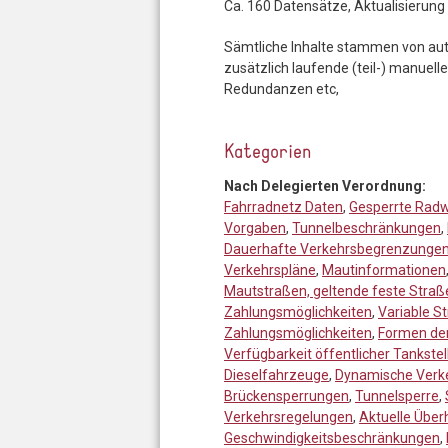
Ca. 160 Datensätze, Aktualisierung
Sämtliche Inhalte stammen von autor
zusätzlich laufende (teil-) manuell
Redundanzen etc,
Kategorien
Nach Delegierten Verordnung:
Fahrradnetz Daten
,
Gesperrte Rad
Vorgaben
,
Tunnelbeschränkungen
,
Dauerhafte Verkehrsbegrenzungen 
Verkehrspläne
,
Mautinformationen
Mautstraßen, geltende feste Stra
Zahlungsmöglichkeiten
,
Variable S
Zahlungsmöglichkeiten
,
Formen der
Verfügbarkeit öffentlicher Tankste
Dieselfahrzeuge
,
Dynamische Verk
Brückensperrungen
,
Tunnelsperre
,
Verkehrsregelungen
,
Aktuelle Über
Geschwindigkeitsbeschränkungen
,