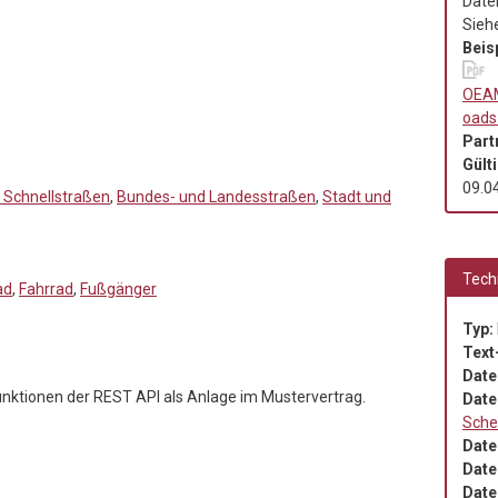
Daten
Sieh
Beis
OEAM
oads
Part
Gült
09.0
 Schnellstraßen
,
Bundes- und Landesstraßen
,
Stadt und
Tech
ad
,
Fahrrad
,
Fußgänger
Typ:
Text
Date
ktionen der REST API als Anlage im Mustervertrag.
Date
Sch
Date
Date
Date