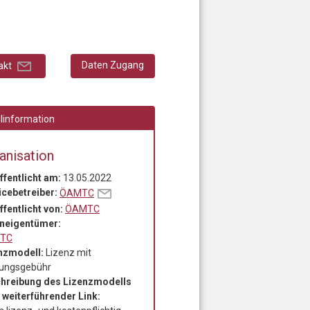
Daten Zugang
akt
ilinformation
anisation
ffentlicht am:
13.05.2022
icebetreiber:
ÖAMTC
ffentlicht von:
ÖAMTC
neigentümer:
TC
nzmodell:
Lizenz mit
ungsgebühr
hreibung des Lizenzmodells
 weiterführender Link: