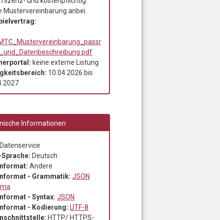
 lizenz- und kostenpflichtig.
e Mustervereinbarung anbei.
pielvertrag:
TC_Mustervereinbarung_passr
_und_Datenbeschreibung.pdf
nerportal:
keine externe Listung
igkeitsbereich:
10.04.2026
bis
4.2027
nische Informationen
Datenservice
-Sprache:
Deutsch
nformat:
Andere
nformat - Grammatik:
JSON
ema
nformat - Syntax:
JSON
nformat - Kodierung:
UTF-8
nschnittstelle:
HTTP/ HTTPS-