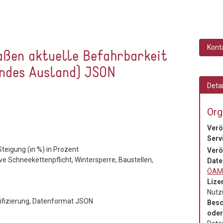
Kont
aßen aktuelle Befahrbarkeit
endes Ausland) JSON
Deta
Org
Verö
Serv
eigung (in %) in Prozent
Verö
e Schneekettenpflicht, Wintersperre, Baustellen,
Date
ÖAM
Lize
Nutz
ntifizierung, Datenformat JSON
Besc
oder