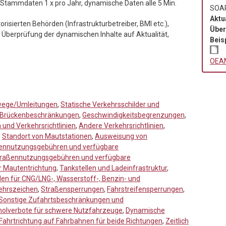
 Stammdaten 1 x pro Jahr, dynamische Daten alle 5 Min.
SOA
Aktu
isierten Behörden (Infrastrukturbetreiber, BMI etc.),
Über
e Überprüfung der dynamischen Inhalte auf Aktualität,
Beis
OEAM
wege/Umleitungen
,
Statische Verkehrsschilder und
Brückenbeschränkungen
,
Geschwindigkeitsbegrenzungen
,
und Verkehrsrichtlinien
,
Andere Verkehrsrichtlinien
,
,
Standort von Mautstationen
,
Ausweisung von
ßennutzungsgebühren und verfügbare
traßennutzungsgebühren und verfügbare
 Mautentrichtung
,
Tankstellen und Ladeinfrastruktur
,
llen für CNG/LNG-, Wasserstoff-, Benzin- und
ehrszeichen
,
Straßensperrungen
,
Fahrstreifensperrungen
,
Sonstige Zufahrtsbeschränkungen und
holverbote für schwere Nutzfahrzeuge
,
Dynamische
Fahrtrichtung auf Fahrbahnen für beide Richtungen
,
Zeitlich