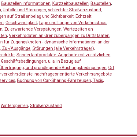
,
Baustellen Informationen
,
Kurzzeitbaustellen
,
Baustellen
,
n
,
Unfälle und Störungen
,
schlechter Straßenzustand
,
en auf Straßenbelag und Sichtbarkeit
,
Echtzeit
en
,
Geschwindigkeit
,
Lage und Länge von Verkehrsstaus
,
en
,
Zu erwartende Verspätungen
,
Wartezeiten an
aten
,
Verkehrsdaten an Grenzübergängen zu Drittstaaten
,
n für Zugangsknoten - dynamische Informationen an der
n, Zu-/Ausgänge
,
Störungen (alle Verkehrsträger)
,
produkte
,
Sondertarifprodukte: Angebote mit zusätzlichen
Geschäftsbedingungen, u. a. in Bezug auf
Übertragung, und grundlegende Buchungsbedingungen
,
Ort
enverkehrsdienste, nachfrageorientierte Verkehrsangebote
services
,
Buchung von Car-Sharing-Fahrzeugen, Taxis,
,
Wintersperren
,
Straßenzustand