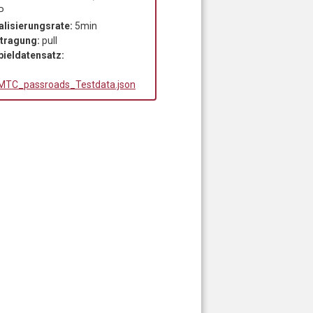
P
alisierungsrate:
5min
tragung:
pull
pieldatensatz:
TC_passroads_Testdata.json