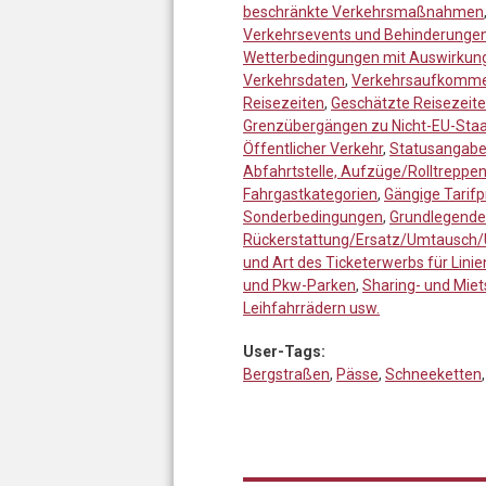
beschränkte Verkehrsmaßnahmen
Verkehrsevents und Behinderunge
Wetterbedingungen mit Auswirkung
Verkehrsdaten
,
Verkehrsaufkomm
Reisezeiten
,
Geschätzte Reisezeit
Grenzübergängen zu Nicht-EU-Sta
Öffentlicher Verkehr
,
Statusangabe
Abfahrtstelle, Aufzüge/Rolltreppe
Fahrgastkategorien
,
Gängige Tarif
Sonderbedingungen
,
Grundlegende 
Rückerstattung/Ersatz/Umtausch/
und Art des Ticketerwerbs für Lini
und Pkw-Parken
,
Sharing- und Miet
Leihfahrrädern usw.
User-Tags:
Bergstraßen
,
Pässe
,
Schneeketten