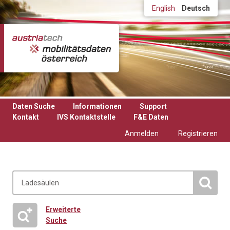
Direkt zum Inhalt
English
Deutsch
Daten Suche
Informationen
Support
Kontakt
IVS Kontaktstelle
F&E Daten
Anmelden
Registrieren
Erweiterte
Suche