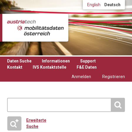
Direkt zum Inhalt
English
Deutsch
Daten Suche
Informationen
Support
Kontakt
IVS Kontaktstelle
F&E Daten
Anmelden
Registrieren
Erweiterte
Suche