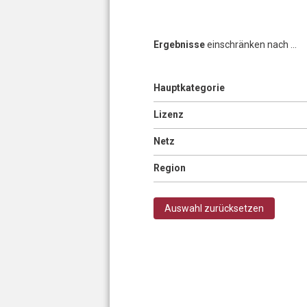
Ergebnisse
einschränken nach ...
Anzeigen
Hauptkategorie
Seiten
Anzeigen
Lizenz
Anzeigen
Netz
Anzeigen
Region