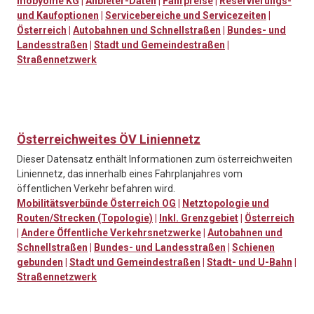
mobyome KG
|
Anbieter-Daten
|
Fahrpreise
|
Reservierungs-
und Kaufoptionen
|
Servicebereiche und Servicezeiten
|
Österreich
|
Autobahnen und Schnellstraßen
|
Bundes- und
Landesstraßen
|
Stadt und Gemeindestraßen
|
Straßennetzwerk
Österreichweites ÖV Liniennetz
Dieser Datensatz enthält Informationen zum österreichweiten
Liniennetz, das innerhalb eines Fahrplanjahres vom
öffentlichen Verkehr befahren wird.
Mobilitätsverbünde Österreich OG
|
Netztopologie und
Routen/Strecken (Topologie)
|
Inkl. Grenzgebiet
|
Österreich
|
Andere Öffentliche Verkehrsnetzwerke
|
Autobahnen und
Schnellstraßen
|
Bundes- und Landesstraßen
|
Schienen
gebunden
|
Stadt und Gemeindestraßen
|
Stadt- und U-Bahn
|
Straßennetzwerk