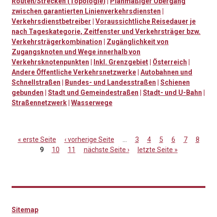
Routen/Strecken (Topologie)
|
Planmäßiger Übergang
zwischen garantierten Linienverkehrsdiensten
|
Verkehrsdienstbetreiber
|
Voraussichtliche Reisedauer je
nach Tageskategorie, Zeitfenster und Verkehrsträger bzw.
Verkehrsträgerkombination
|
Zugänglichkeit von
Zugangsknoten und Wege innerhalb von
Verkehrsknotenpunkten
|
Inkl. Grenzgebiet
|
Österreich
|
Andere Öffentliche Verkehrsnetzwerke
|
Autobahnen und
Schnellstraßen
|
Bundes- und Landesstraßen
|
Schienen
gebunden
|
Stadt und Gemeindestraßen
|
Stadt- und U-Bahn
|
Straßennetzwerk
|
Wasserwege
« erste Seite
‹ vorherige Seite
…
3
4
5
6
7
8
9
10
11
nächste Seite ›
letzte Seite »
Seiten
Sitemap