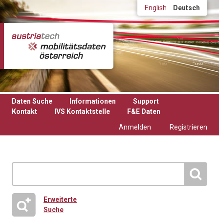
Direkt zum Inhalt
English
Deutsch
Daten Suche
Informationen
Support
Kontakt
IVS Kontaktstelle
F&E Daten
Anmelden
Registrieren
Erweiterte
Suche