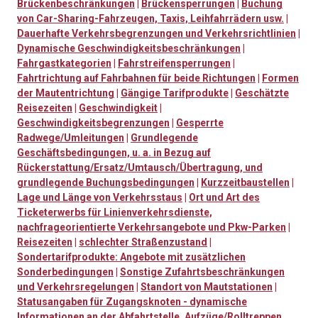
Brückenbeschränkungen
|
Brückensperrungen
|
Buchung
von Car-Sharing-Fahrzeugen, Taxis, Leihfahrrädern usw.
|
Dauerhafte Verkehrsbegrenzungen und Verkehrsrichtlinien
|
Dynamische Geschwindigkeitsbeschränkungen
|
Fahrgastkategorien
|
Fahrstreifensperrungen
|
Fahrtrichtung auf Fahrbahnen für beide Richtungen
|
Formen
der Mautentrichtung
|
Gängige Tarifprodukte
|
Geschätzte
Reisezeiten
|
Geschwindigkeit
|
Geschwindigkeitsbegrenzungen
|
Gesperrte
Radwege/Umleitungen
|
Grundlegende
Geschäftsbedingungen, u. a. in Bezug auf
Rückerstattung/Ersatz/Umtausch/Übertragung, und
grundlegende Buchungsbedingungen
|
Kurzzeitbaustellen
|
Lage und Länge von Verkehrsstaus
|
Ort und Art des
Ticketerwerbs für Linienverkehrsdienste,
nachfrageorientierte Verkehrsangebote und Pkw-Parken
|
Reisezeiten
|
schlechter Straßenzustand
|
Sondertarifprodukte: Angebote mit zusätzlichen
Sonderbedingungen
|
Sonstige Zufahrtsbeschränkungen
und Verkehrsregelungen
|
Standort von Mautstationen
|
Statusangaben für Zugangsknoten - dynamische
Informationen an der Abfahrtstelle, Aufzüge/Rolltreppen,