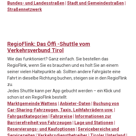
Bundes- und Landesstraßen
|
Stadt und Gemeindestraßen
|
Straßennetzwerk
RegioFlink: Das Öffi -Shuttle vom
Verkehrsverbund Tirol
Wie das funktioniert? Ganz einfach. Sie bestellen das
RegioFlink, wenn Sie es brauchen und es holt Sie an einem
seiner vielen Haltepunkte ab. Sollten andere Fahrgäste eine
Fahrt in dieselbe Richtung buchen, steigen sie in den RegioFlink
zu.
Jedes Shuttle kann per App gebucht werden – ein Klick und
schon ist ein RegioFlink bestellt.
Marktgemeinde Wattens
|
Anbieter-Daten
|
Buchung von
Car-Sharing-Fahrzeugen, Taxis, Leihfahrrädern usw.
|
Fahrgastkategorien
|
Fahrpreise
|
Informationen zur
Barrierefreiheit von Fahrzeugen
|
Lage und Stationen
|
Reservierungs- und Kaufoptionen
|
Servicebereiche und
Servicezeiten
|
Verkehrsdienstbetreiber
|
Tiroler Unterland
|