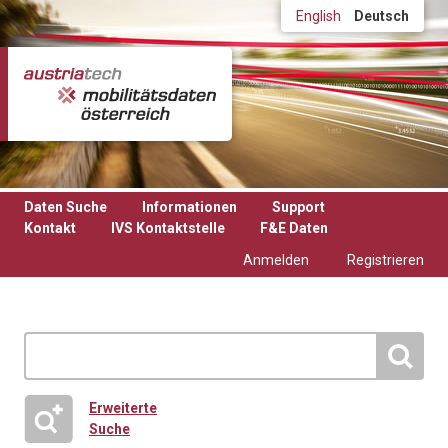
Direkt zum Inhalt
English
Deutsch
Daten Suche
Informationen
Support
Kontakt
IVS Kontaktstelle
F&E Daten
Anmelden
Registrieren
Erweiterte
Suche