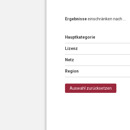
Ergebnisse
einschränken nach ...
Anzeigen
Hauptkategorie
Seiten
Anzeigen
Lizenz
Anzeigen
Netz
Anzeigen
Region