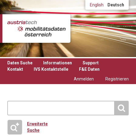
Direkt zum Inhalt
English
Deutsch
Daten Suche
Informationen
Support
Kontakt
IVS Kontaktstelle
F&E Daten
Anmelden
Registrieren
Erweiterte
Suche