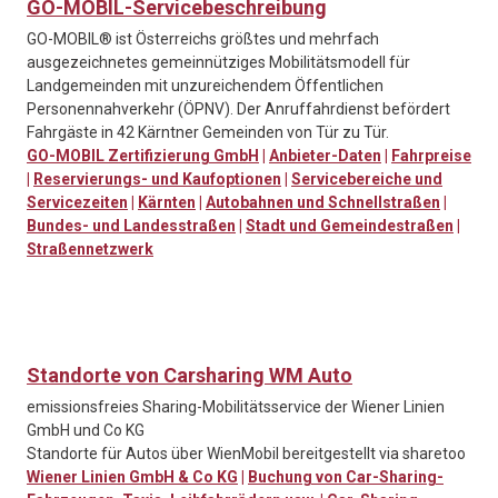
GO-MOBIL-Servicebeschreibung
GO-MOBIL® ist Österreichs größtes und mehrfach
ausgezeichnetes gemeinnütziges Mobilitätsmodell für
Landgemeinden mit unzureichendem Öffentlichen
Personennahverkehr (ÖPNV). Der Anruffahrdienst befördert
Fahrgäste in 42 Kärntner Gemeinden von Tür zu Tür.
GO-MOBIL Zertifizierung GmbH
|
Anbieter-Daten
|
Fahrpreise
|
Reservierungs- und Kaufoptionen
|
Servicebereiche und
Servicezeiten
|
Kärnten
|
Autobahnen und Schnellstraßen
|
Bundes- und Landesstraßen
|
Stadt und Gemeindestraßen
|
Straßennetzwerk
Standorte von Carsharing WM Auto
emissionsfreies Sharing-Mobilitätsservice der Wiener Linien
GmbH und Co KG
Standorte für Autos über WienMobil bereitgestellt via sharetoo
Wiener Linien GmbH & Co KG
|
Buchung von Car-Sharing-