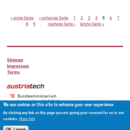
« erste Seite
‹ vorherige Seite
1
2
3
4
5
6
7
8
9
…
nächste Seite ›
letzte Seite »
Seiten
Sitemap
Impressum
Terms
We use cookies on this site to enhance your user experience
By clicking any link on this page you are giving your consent for us to set
More info
cookies.
OK, I agree